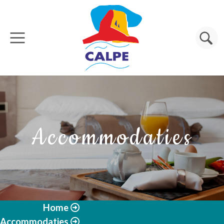
Overslaan en naar de inhoud gaan
Zoeken
Accommodaties
Home
Accommodaties