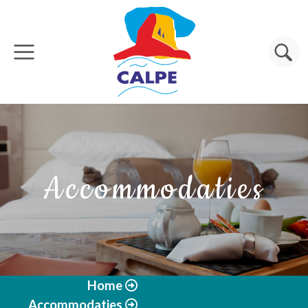
Overslaan en naar de inhoud gaan
Zoeken
Accommodaties
Home
Accommodaties