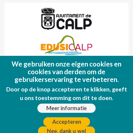
We gebruiken onze eigen cookies en
Fondo Europeo de Desarrollo Regional
cookies van derden om de
(FEDER)
gebruikerservaring te verbeteren.
Una manera de hacer EUROPA
Door op de knop accepteren te klikken, geeft
u ons toestemming om dit te doen.
Meer informatie
Accepteren
Nee, dank u wel