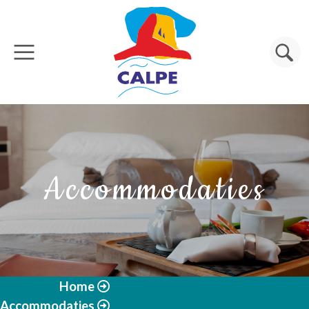
Overslaan en naar de inhoud gaan
Zoeken
Accommodaties
Home
Accommodaties