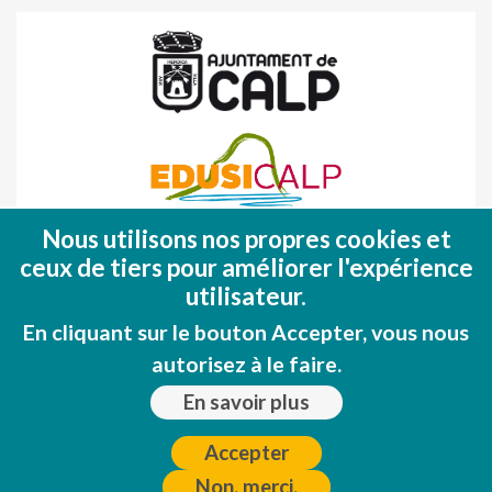
Nous utilisons nos propres cookies et
Fondo Europeo de Desarrollo Regional
ceux de tiers pour améliorer l'expérience
(FEDER)
utilisateur.
Una manera de hacer EUROPA
En cliquant sur le bouton Accepter, vous nous
autorisez à le faire.
En savoir plus
Accepter
Non, merci.