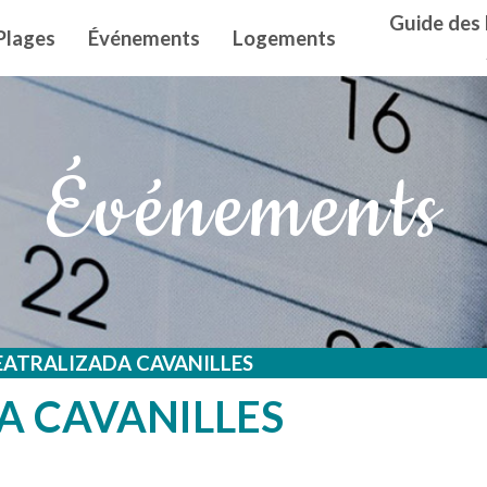
n principal
Guide des 
Plages
Événements
Logements
Événements
EATRALIZADA CAVANILLES
A CAVANILLES