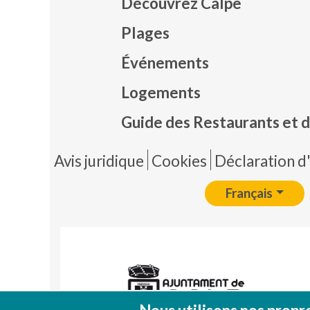
Découvrez Calpe
Plages
Événements
Mapa
Logements
Guide des Restaurants et d
Pie 
Avis juridique
Cookies
Déclaration d'
Français