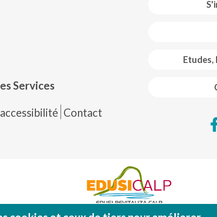
S'
 web footer
Etudes,
es Services
de página
accessibilité
Contact
Fondo Europeo de Desarrollo Regional (FEDE