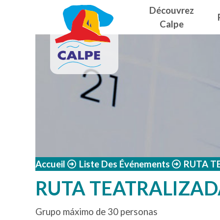
Navegació
Aller au contenu principal
Découvrez
Calpe
Accueil
Liste Des Événements
RUTA T
RUTA TEATRALIZAD
Grupo máximo de 30 personas