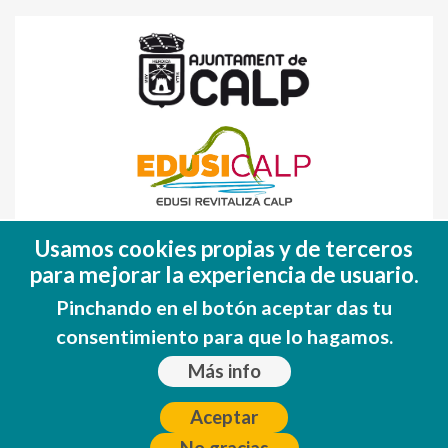
Fondo Europeo de Desarrollo Regional
Usamos cookies propias y de terceros
(FEDER)
para mejorar la experiencia de usuario.
Una manera de hacer EUROPA
Pinchando en el botón aceptar das tu
consentimiento para que lo hagamos.
Más info
Aceptar