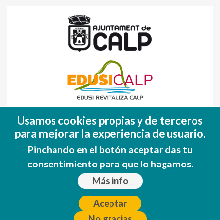
Fondo Europeo de Desarrollo Regional
Usamos cookies propias y de terceros
(FEDER)
para mejorar la experiencia de usuario.
Una manera de hacer EUROPA
Pinchando en el botón aceptar das tu
consentimiento para que lo hagamos.
Más info
Aceptar
No gracias