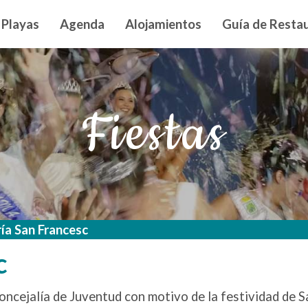
n principal
Playas
Agenda
Alojamientos
Guía de Restau
Fiestas
ía San Francesc
c
ncejalía de Juventud con motivo de la festividad de Sa