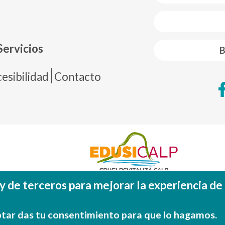
 web footer
Servicios
B
de página
esibilidad
Contacto
y de terceros para mejorar la experiencia de
Fondo Europeo de Desarrollo Regional (FEDE
Una manera de hacer EUROP
tar das tu consentimiento para que lo hagamos.