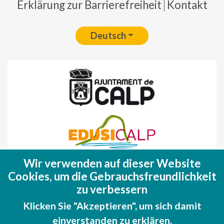
Erklärung zur Barrierefreiheit
Kontakt
Deutsch
Wir verwenden auf dieser Website
Fondo Europeo de Desarrollo Regional
Cookies, um die Gebrauchsfreundlichkeit
(FEDER)
zu verbessern
Una manera de hacer EUROPA
Klicken Sie "Akzeptieren", um sich damit
einverstanden zu erklären.