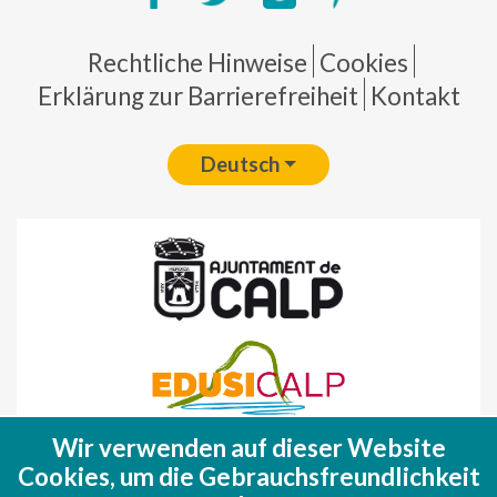
Pie de página
Rechtliche Hinweise
Cookies
Erklärung zur Barrierefreiheit
Kontakt
Deutsch
Wir verwenden auf dieser Website
Fondo Europeo de Desarrollo Regional
Cookies, um die Gebrauchsfreundlichkeit
(FEDER)