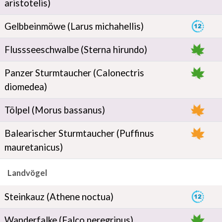
aristotelis)
Gelbbeinmöwe (Larus michahellis)
Flussseeschwalbe (Sterna hirundo)
Panzer Sturmtaucher (Calonectris
diomedea)
Tölpel (Morus bassanus)
Balearischer Sturmtaucher (Puffinus
mauretanicus)
Landvögel
Steinkauz (Athene noctua)
Wanderfalke (Falco peregrinus)