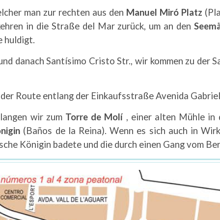
elcher man zur rechten aus den
Manuel Miró Platz
(Pl
 kehren in die Straße del Mar zurück, um an den
Seemä
 huldigt.
nd danach Santísimo Cristo Str., wir kommen zu der San
 der Route entlang der Einkaufsstraße Avenida Gabrie
elangen wir zum
Torre de Molí
, einer alten Mühle in
önigin
(Baños de la Reina). Wenn es sich auch in Wirk
rische Königin badete und die durch einen Gang vom Ber