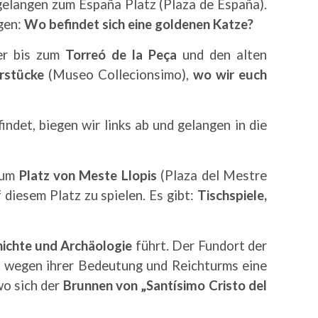
gelangen zum España Platz (Plaza de España).
agen:
Wo befindet sich eine goldenen Katze?
ter bis zum
Torreó de la Peça
und den alten
rstücke
(Museo Collecionsimo),
wo wir euch
indet, biegen wir links ab und gelangen in die
 zum
Platz von Meste Llopis
(Plaza del Mestre
diesem Platz zu spielen. Es gibt:
Tischspiele,
ichte und Archäologie
führt. Der Fundort der
en wegen ihrer Bedeutung und Reichturms eine
wo sich der
Brunnen von „Santísimo Cristo del