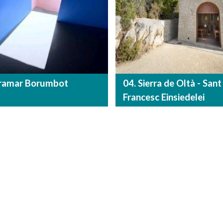
oramar Borumbot
04. Sierra de Oltà - Sant
Francesc Einsiedelei