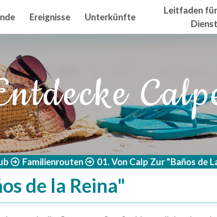
n principal
Leitfaden fü
ände
Ereignisse
Unterkünfte
Diens
Entdecke Calp
aub
Familienrouten
01. Von Calp Zur "Baños de L
os de la Reina"