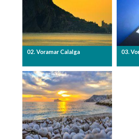
02. Voramar Calalga
03. V