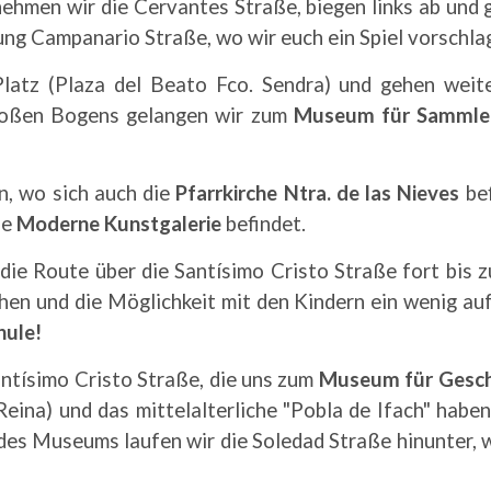
ehmen wir die Cervantes Straße, biegen links ab und 
ung Campanario Straße, wo wir euch ein Spiel vorschl
latz (Plaza del Beato Fco. Sendra) und gehen wei
roßen Bogens gelangen wir zum
Museum für Sammle
n, wo sich auch die
Pfarrkirche Ntra. de las Nieves
bef
ie
Moderne Kunstgalerie
befindet.
die Route über die Santísimo Cristo Straße fort bis
en und die Möglichkeit mit den Kindern ein wenig auf 
hule!
antísimo Cristo Straße, die uns zum
Museum für Gesch
Reina) und das mittelalterliche "Pobla de Ifach" hab
es Museums laufen wir die Soledad Straße hinunter, 