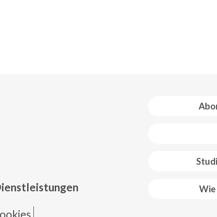
Abon
 web footer
Stud
Dienstleistungen
Wie 
ookies