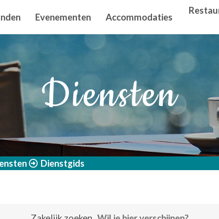
n principal
Restau
anden
Evenementen
Accommodaties
Diensten
ensten
Dienstgids
Zakelijk zoeken
Wil je hier verschijnen?