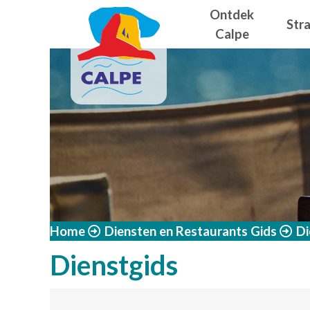
Navegació
Overslaan en naar de inhoud gaan
Ontdek
Str
Calpe
Home
Diensten en Restaurants Gids
Di
Dienstgids