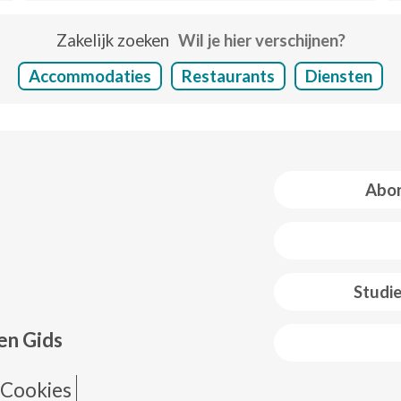
Zakelijk zoeken
Wil je hier verschijnen?
Accommodaties
Restaurants
Diensten
Abon
 web footer
Studi
en Gids
de página
Cookies