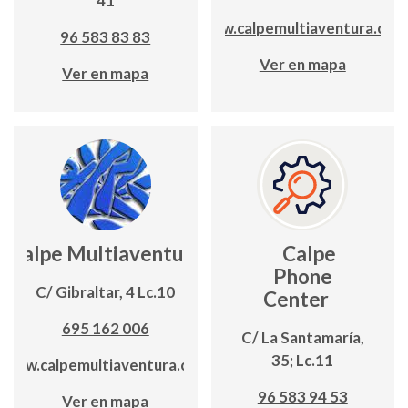
41
www.calpemultiaventura.com
96 583 83 83
Ver en mapa
Ver en mapa
Calpe Multiaventura
Calpe
Phone
C/ Gibraltar, 4 Lc.10
Center
695 162 006
C/ La Santamaría,
35; Lc.11
www.calpemultiaventura.com
96 583 94 53
Ver en mapa