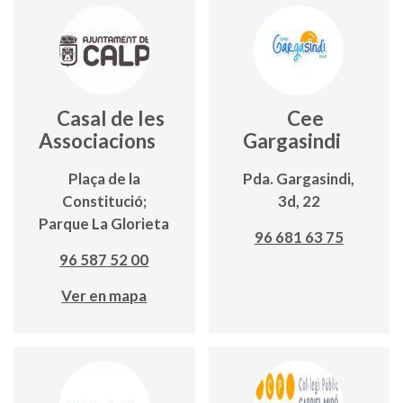
Casal de les
Cee
Associacions
Gargasindi
Plaça de la
Pda. Gargasindi,
Constitució;
3d, 22
Parque La Glorieta
96 681 63 75
96 587 52 00
Ver en mapa