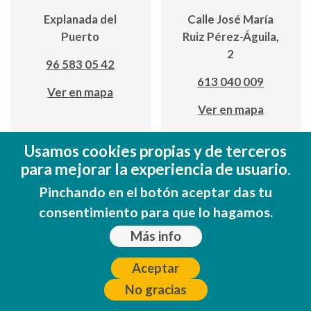
Explanada del
Calle José María
Puerto
Ruiz Pérez-Águila,
2
96 583 05 42
613 040 009
Ver en mapa
Ver en mapa
Usamos cookies propias y de terceros
para mejorar la experiencia de usuario.
Pinchando en el botón aceptar das tu
consentimiento para que lo hagamos.
Más info
Coll de
Coll de
Rates Cycling
Rates Cycling
Aceptar
Holidays
Holidays
No gracias
Calle José María
Calle José María