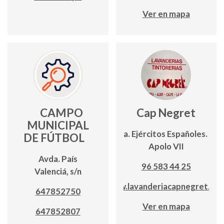
Ver en mapa
CAMPO
Cap Negret
MUNICIPAL
Avda. Ejércitos Españoles. Edf.
DE FÚTBOL
Apolo VII
Avda. País
96 583 44 25
Valenciá, s/n
www.lavanderiacapnegret.co
647852750
Ver en mapa
647852807