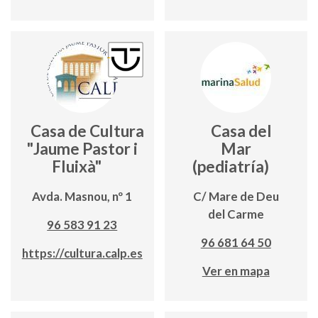
Casa de Cultura
Casa del
"Jaume Pastor i
Mar
Fluixà"
(pediatría)
Avda. Masnou, nº 1
C/ Mare de Deu
del Carme
96 583 91 23
96 681 64 50
https://cultura.calp.es
Ver en mapa