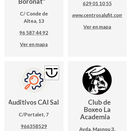
Boronat"
629 01 10 55
C/ Conde de
www.centrosalufit.com
Altea, 13
Ver en mapa
96 587 44 92
Ver en mapa
os Auditivos CAI Salud Calpe
Club de
Boxeo La
C/Portalet, 7
Academia
966358529
Avda. Masnou 3.