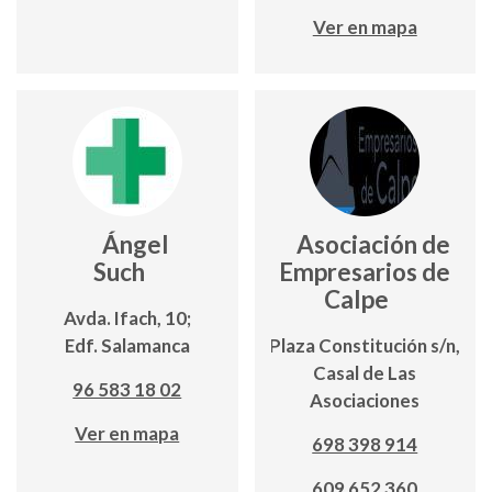
Ver en mapa
Ángel
Asociación de
Such
Empresarios de
Calpe
Avda. Ifach, 10;
Edf. Salamanca
Plaza Constitución s/n,
Casal de Las
96 583 18 02
Asociaciones
Ver en mapa
698 398 914
609 652 360