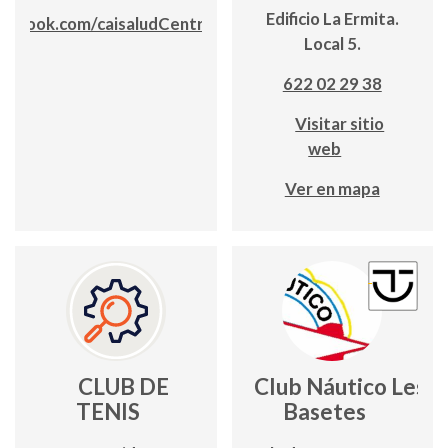
Edificio La Ermita.
ebook.com/caisaludCentrosauditivos
Local 5.
622 02 29 38
Visitar sitio
web
Ver en mapa
CLUB DE
Club Náutico Les
TENIS
Basetes