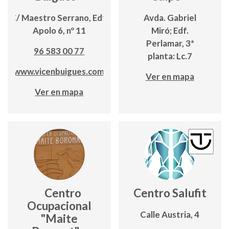
C/ Maestro Serrano, Edf.
Avda. Gabriel
Apolo 6, nº 11
Miró; Edf.
Perlamar, 3ª
96 583 00 77
planta: Lc.7
www.vicenbuigues.com
Ver en mapa
Ver en mapa
Centro
Centro Salufit
Ocupacional
Calle Austria, 4
"Maite