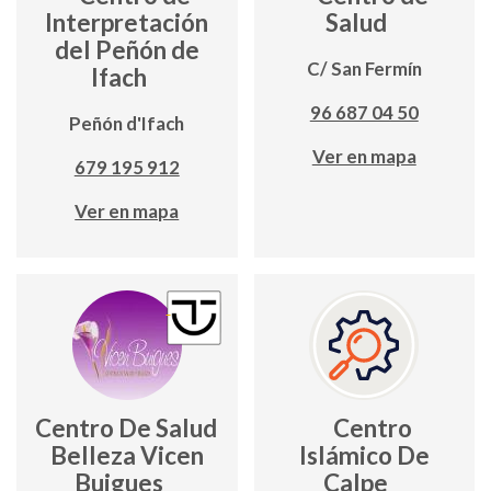
Interpretación
Salud
del Peñón de
C/ San Fermín
Ifach
96 687 04 50
Peñón d'Ifach
Ver en mapa
679 195 912
Ver en mapa
Centro De Salud y
Centro
Belleza Vicen
Islámico De
Buigues
Calpe