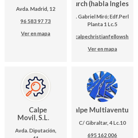
Church (habla Inglesa)
Avda. Madrid, 12
Avda. Gabriel Miró; Edf.Perlam
96 583 97 73
Planta 1 Lc.5
Ver en mapa
www.calpechristianfellowship.o
Ver en mapa
Calpe
Calpe Multiaventura
Movil, S.L.
C/ Gibraltar, 4 Lc.10
Avda. Diputación,
695 162 006