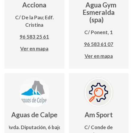
Acciona
Agua Gym
Esmeralda
C/ De la Pau; Edf.
(spa)
Cristina
C/ Ponent, 1
96 583 25 61
96 583 61 07
Ver en mapa
Ver en mapa
Aguas de Calpe
Am Sport
Avda. Diputación, 6 bajo
C/ Conde de