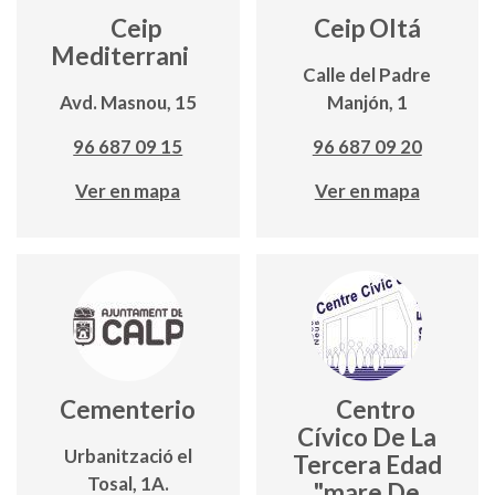
Ceip
Ceip Oltá
Mediterrani
Calle del Padre
Avd. Masnou, 15
Manjón, 1
96 687 09 15
96 687 09 20
Ver en mapa
Ver en mapa
Cementerio
Centro
Cívico De La
Urbanització el
Tercera Edad
Tosal, 1A.
"mare De