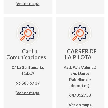
Ver en mapa
Car Lu
CARRER DE
Comunicaciones
LA PILOTA
C/ La Santamaría,
Avd. País Valencià
11:Lc.7
s/n. (Junto
Pabellón de
96 583 67 37
deportes)
Ver en mapa
647852750
Ver en mapa