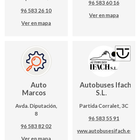
96 583 60 16
96 583 26 10
Ver en mapa
Ver en mapa
Auto
Autobuses Ifach,
Marcos
S.L.
Avda. Diputación,
Partida Corralet, 3C
8
96 583 55 91
96 583 82 02
www.autobusesifach.es
Ver en mapa