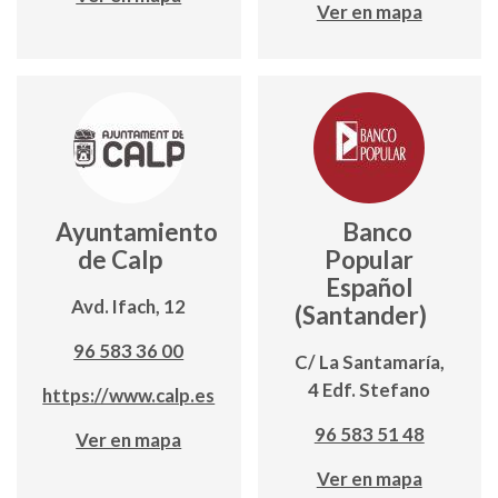
Ver en mapa
Ayuntamiento
Banco
de Calp
Popular
Español
Avd. Ifach, 12
(Santander)
96 583 36 00
C/ La Santamaría,
4 Edf. Stefano
https://www.calp.es
96 583 51 48
Ver en mapa
Ver en mapa