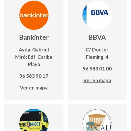
Bankinter
BBVA
Avda. Gabriel
C/ Doctor
Miró; Edf. Caribe
Fleming, 4
Playa
96 583 01 00
96 583 90 17
Ver en mapa
Ver en mapa