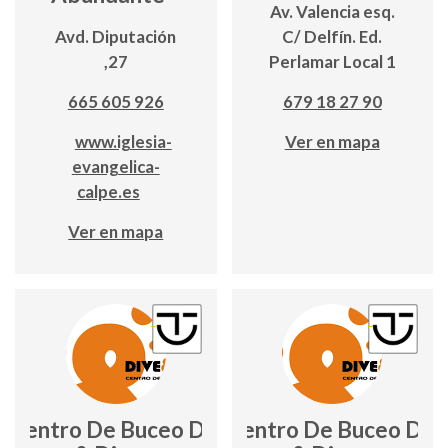
Av. Valencia esq.
Avd. Diputación
C/ Delfín. Ed.
,27
Perlamar Local 1
665 605 926
679 18 27 90
www.iglesia-
Ver en mapa
evangelica-
calpe.es
Ver en mapa
Centro De Buceo Dive
Centro De Buceo Div