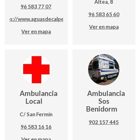
Altea, 8
96 583 77 07
96 583 65 60
https://www.aguasdecalpe.es/
Ver en mapa
Ver en mapa
Ambulancia
Ambulancia
Local
Sos
Benidorm
C/ San Fermín
902 157 445
96 583 16 16
Ver en mapa