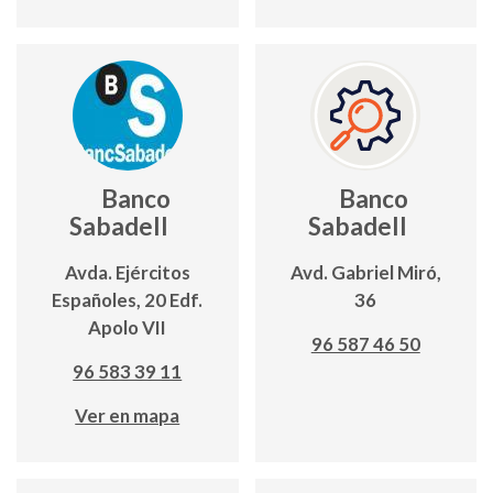
Banco
Banco
Sabadell
Sabadell
Avda. Ejércitos
Avd. Gabriel Miró,
Españoles, 20 Edf.
36
Apolo VII
96 587 46 50
96 583 39 11
Ver en mapa