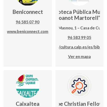
Beniconnect
Biblioteca Pública Munic
"Joanot Martorell"
96 585 07 90
Avd. Masnou, 1 – Casa de Cultu
www.beniconnect.com
96 583 99 05
https://cultura.calp.es/es/biblio
Ver en mapa
Caixaltea
Calpe Christian Fellows