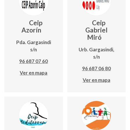
Ceip
Ceip
Azorín
Gabriel
Miró
Pda. Gargasindi
s/n
Urb. Gargasindi,
s/n
96 687 07 60
96 687 06 80
Ver en mapa
Ver en mapa