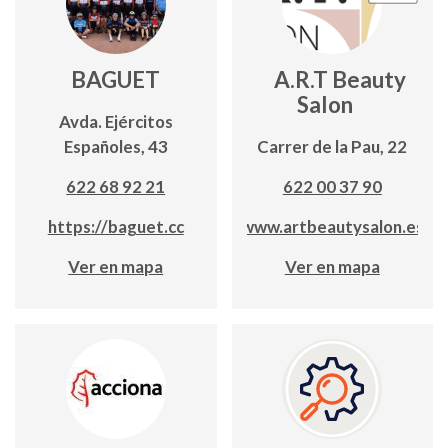
BAGUET
A.R.T Beauty
Salon
Avda. Ejércitos
Españoles, 43
Carrer de la Pau, 22
622 68 92 21
622 00 37 90
https://baguet.cc
www.artbeautysalon.es
Ver en mapa
Ver en mapa