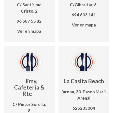
C/ Santísimo
C/Gibraltar, 6.
Cristo, 2
694 603 141
96 587 55 82
Ver en mapa
Ver en mapa
Jimy,
La Casita Beach
Cafetería &
Av. Europa, 30. Paseo Marítim
Rte
Arenal
C/ Pintor Sorolla,
625233004
8