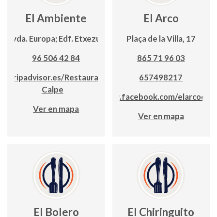
El Ambiente
El Arco
Avda. Europa; Edf. Etxezuri
Plaça de la Villa, 17
96 506 42 84
865 71 96 03
w.tripadvisor.es/Restaurant_El_Ambiente-
657498217
Calpe
www.facebook.com/elarcocalp
Ver en mapa
Ver en mapa
El Bolero
El Chiringuito