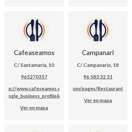
Cafeaseamos
Campanari
C/ Santamaría, 10
C/ Campanario, 18
965270357
96 583 32 31
http://www.cafeseamos.com/?
www.facebook.com/pages/Restaurante%
_google_business_profile&utm_campaign=14562792503
Ver en mapa
Ver en mapa