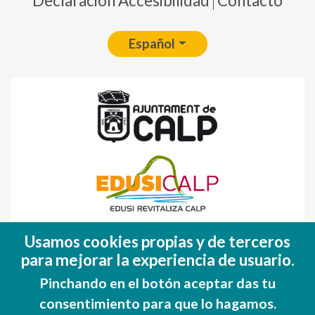
Declaración Accesibilidad
Contacto
Español
Fondo Europeo de Desarrollo Regional
Usamos cookies propias y de terceros
(FEDER)
para mejorar la experiencia de usuario.
Una manera de hacer EUROPA
Pinchando en el botón aceptar das tu
consentimiento para que lo hagamos.