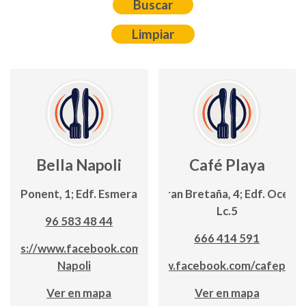
Bella Napoli
Café Playa
C/ Ponent, 1; Edf. Esmeralda
C/ Gran Bretaña, 4; Edf. Oceáni
Lc.5
96 583 48 44
666 414 591
https://www.facebook.com/Bella
Napoli
www.facebook.com/cafeplay
Ver en mapa
Ver en mapa