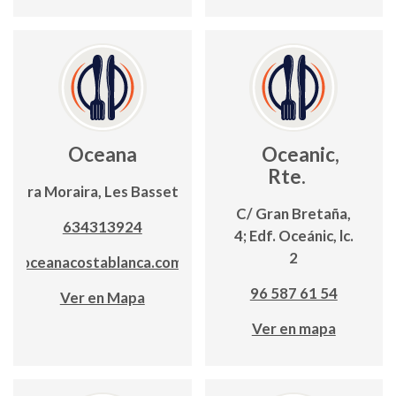
Oceana
Oceanic,
Rte.
Ctra Moraira, Les Bassetes
C/ Gran Bretaña,
634313924
4; Edf. Oceánic, lc.
2
oceanacostablanca.com
96 587 61 54
Ver en Mapa
Ver en mapa