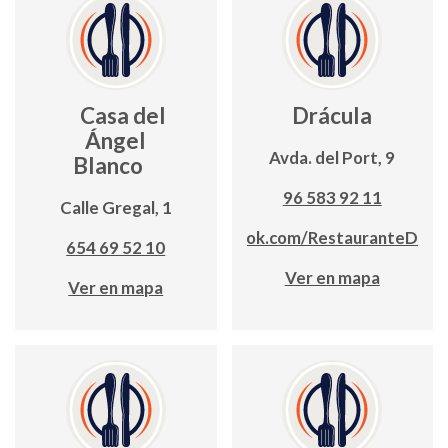
Casa del
Drácula
Ángel
Avda. del Port, 9
Blanco
96 583 92 11
Calle Gregal, 1
www.facebook.com/RestauranteDracu
654 69 52 10
Ver en mapa
Ver en mapa