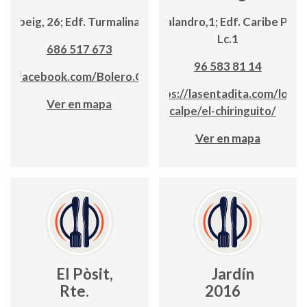
 Llebeig, 26; Edf. Turmalina, lc. 21
C/ Balandro,1; Edf. Caribe Playa
Lc.1
686 517 673
96 583 81 14
ww.facebook.com/Bolero.Calpe/
https://lasentadita.com/local
Ver en mapa
calpe/el-chiringuito/
Ver en mapa
El Pòsit,
Jardín
Rte.
2016