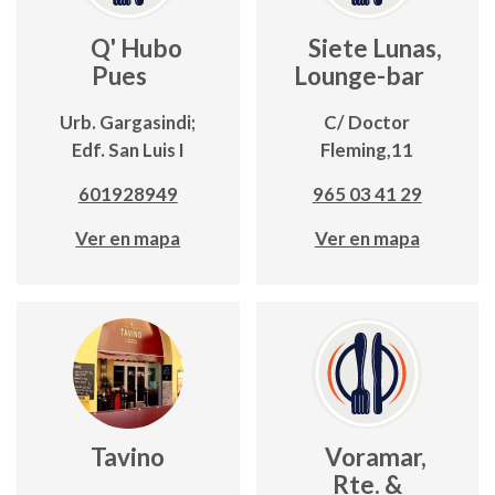
Q' Hubo
Siete Lunas,
Pues
Lounge-bar
Urb. Gargasindi;
C/ Doctor
Edf. San Luis I
Fleming,11
601928949
965 03 41 29
Ver en mapa
Ver en mapa
Tavino
Voramar,
Rte. &