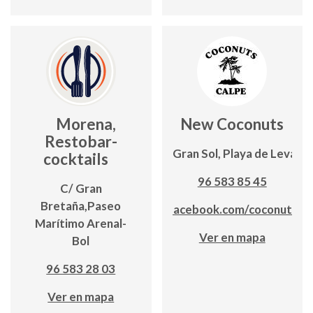
Morena,
New Coconuts
Restobar-
Edf. Gran Sol, Playa de Levant
cocktails
96 583 85 45
C/ Gran
Bretaña,Paseo
www.facebook.com/coconutsca
Marítimo Arenal-
Ver en mapa
Bol
96 583 28 03
Ver en mapa