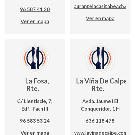
restaurantelacasitabeach.sho
96 587 41 20
Ver en mapa
Ver en mapa
La Fosa,
La Viña De Calpe,
Rte.
Rte.
C/ Llentiscle, 7;
Avda. Jaume I El
Edf. Ifach III
Conqueridor, 1 H
96 583 53 24
636 118 478
Ver en mapa
www.lavinadecalpe.com