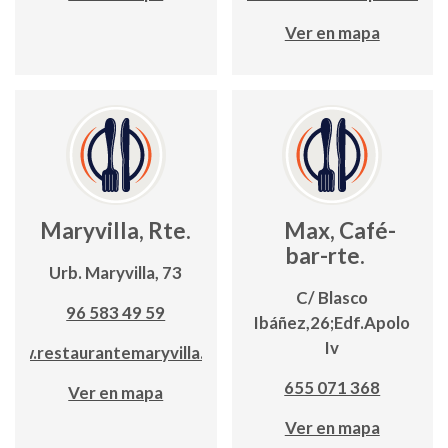
Ver en mapa
Maryvilla, Rte.
Max, Café-
bar-rte.
Urb. Maryvilla, 73
C/ Blasco
96 583 49 59
Ibáñez,26;Edf.Apolo
Iv
www.restaurantemaryvilla.com
655 071 368
Ver en mapa
Ver en mapa