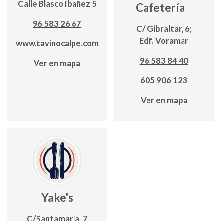
Calle Blasco Ibañez 5
Cafetería
96 583 26 67
C/ Gibraltar, 6;
Edf. Voramar
www.tavinocalpe.com
96 583 84 40
Ver en mapa
605 906 123
Ver en mapa
Yake's
C/Santamaría, 7