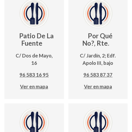
Patio De La
Por Qué
Fuente
No?, Rte.
C/ Dos de Mayo,
C/ Jardín, 2; Edf.
16
Apolo III, bajo
96 583 16 95
96 583 87 37
Ver en mapa
Ver en mapa