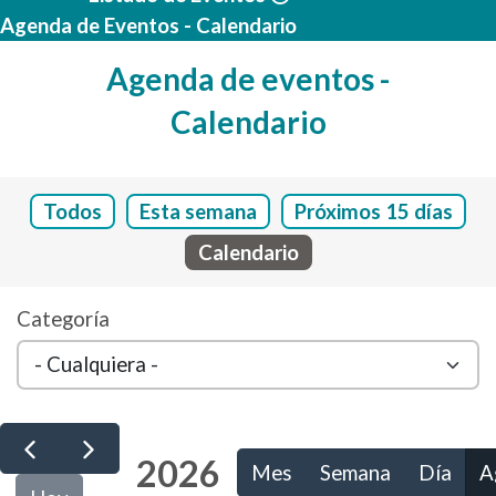
Agenda de Eventos - Calendario
Agenda de eventos -
Calendario
Todos
Esta semana
Próximos 15 días
Calendario
Categoría
2026
Mes
Semana
Día
A