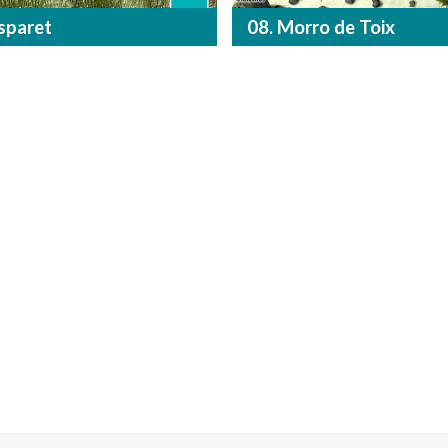
sparet
08. Morro de Toix