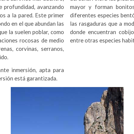
de profundidad, avanzando
mayor y forman bonitos
s a la pared. Este primer
diferentes especies bent
ondo en el que abundan las
las rasgaduras que a modo
que la suelen poblar, como
donde encuentran cobijo
aciones rocosas de medio
entre otras especies habi
nas, corvinas, serranos,
ido.
ante inmersión, apta para
rsión está garantizada.