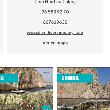
Club Náutico Calpe)
96 583 92 70
607619630
www.divedivecompany.com
Ver en mapa