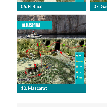
06. El Racó
07. Ga
10. Mascarat