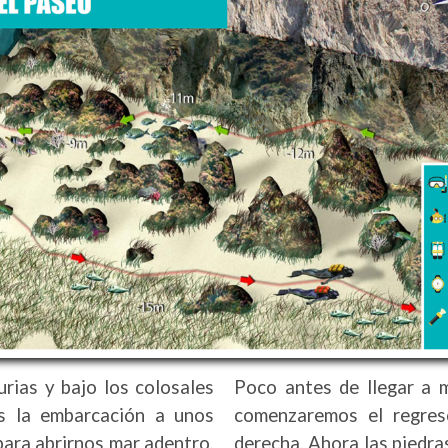
urias y bajo los colosales
Poco antes de llegar a 
s la embarcación a unos
comenzaremos el regres
para abrirnos mar adentro,
derecha. Ahora las piedra